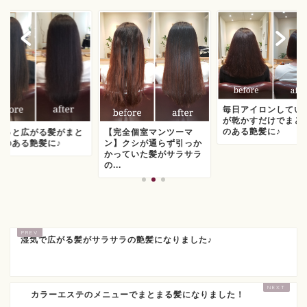
毎日アイロンしてい
が乾かすだけでまと
のある艶髪に♪
ワっと広がる髪がまと
【完全個室マンツーマ
りのある艶髪に♪
ン】クシが通らず引っか
かっていた髪がサラサラ
の...
湿気で広がる髪がサラサラの艶髪になりました♪
カラーエステのメニューでまとまる髪になりました！