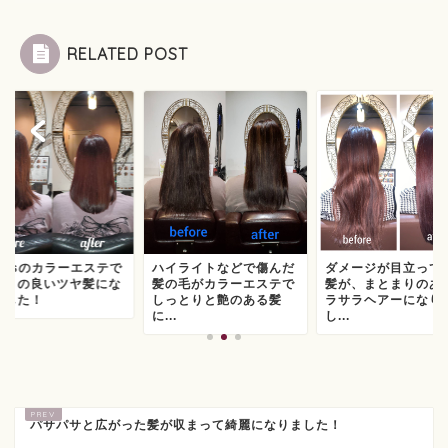
RELATED POST
earsのカラーエステで
ハイライトなどで傷んだ
ダメージが目立って
通りの良いツヤ髪にな
髪の毛がカラーエステで
髪が、まとまりのあ
ました！
しっとりと艶のある髪
ラサラヘアーになり
に...
し...
パサパサと広がった髪が収まって綺麗になりました！